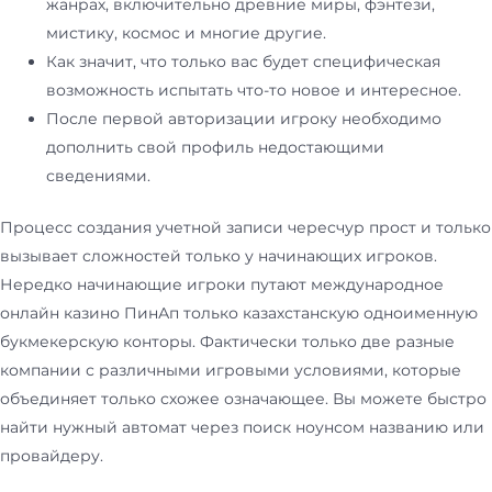
жанрах, включительно древние миры, фэнтези,
мистику, космос и многие другие.
Как значит, что только вас будет специфическая
возможность испытать что-то новое и интересное.
После первой авторизации игроку необходимо
дополнить свой профиль недостающими
сведениями.
Процесс создания учетной записи чересчур прост и только
вызывает сложностей только у начинающих игроков.
Нередко начинающие игроки путают международное
онлайн казино ПинАп только казахстанскую одноименную
букмекерскую конторы. Фактически только две разные
компании с различными игровыми условиями, которые
объединяет только схожее означающее. Вы можете быстро
найти нужный автомат через поиск ноунсом названию или
провайдеру.