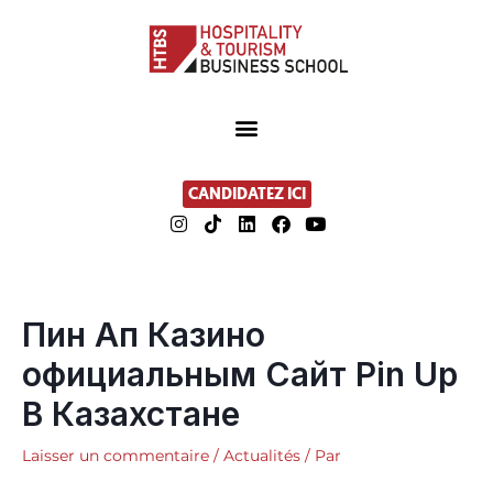
Aller
au
contenu
CANDIDATEZ ICI
I
T
L
F
Y
n
i
i
a
o
s
k
n
c
u
Navigation
t
t
k
e
t
des
a
o
e
b
u
g
k
d
o
b
articles
Пин Ап Казино ️
r
i
o
e
a
n
k
официальным Сайт Pin Up
m
В Казахстане
Laisser un commentaire
/
Actualités
/ Par