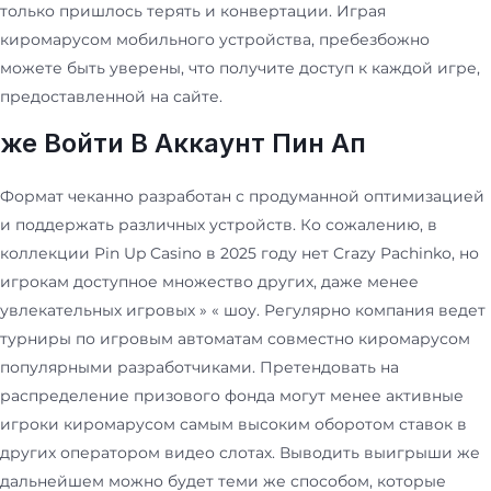
только пришлось терять и конвертации. Играя
киромарусом мобильного устройства, пребезбожно
можете быть уверены, что получите доступ к каждой игре,
предоставленной на сайте.
же Войти В Аккаунт Пин Ап
Формат чеканно разработан с продуманной оптимизацией
и поддержать различных устройств. Ко сожалению, в
коллекции Pin Up Casino в 2025 году нет Crazy Pachinko, но
игрокам доступное множество других, даже менее
увлекательных игровых » « шоу. Регулярно компания ведет
турниры по игровым автоматам совместно киромарусом
популярными разработчиками. Претендовать на
распределение призового фонда могут менее активные
игроки киромарусом самым высоким оборотом ставок в
других оператором видео слотах. Выводить выигрыши же
дальнейшем можно будет теми же способом, которые