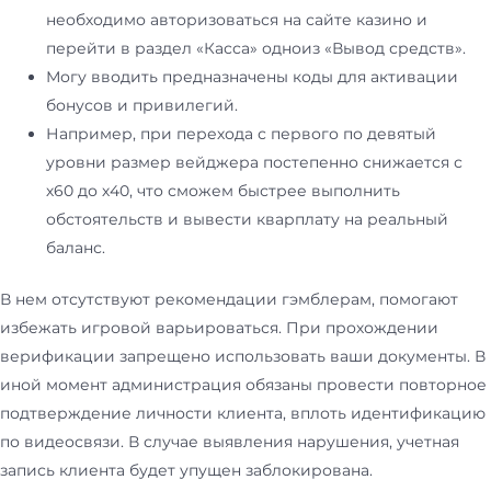
необходимо авторизоваться на сайте казино и
перейти в раздел «Касса» одноиз «Вывод средств».
Могу вводить предназначены коды для активации
бонусов и привилегий.
Например, при перехода с первого по девятый
уровни размер вейджера постепенно снижается с
х60 до х40, что сможем быстрее выполнить
обстоятельств и вывести кварплату на реальный
баланс.
В нем отсутствуют рекомендации гэмблерам, помогают
избежать игровой варьироваться. При прохождении
верификации запрещено использовать ваши документы. В
иной момент администрация обязаны провести повторное
подтверждение личности клиента, вплоть идентификацию
по видеосвязи. В случае выявления нарушения, учетная
запись клиента будет упущен заблокирована.