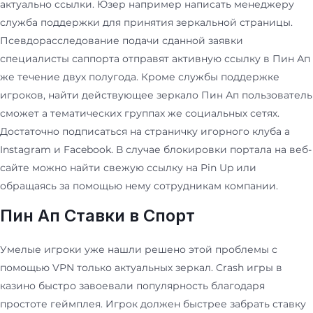
актуально ссылки. Юзер например написать менеджеру
служба поддержки для принятия зеркальной страницы.
Псевдорасследование подачи сданной заявки
специалисты саппорта отправят активную ссылку в Пин Ап
же течение двух полугода. Кроме службы поддержке
игроков, найти действующее зеркало Пин Ап пользователь
сможет а тематических группах же социальных сетях.
Достаточно подписаться на страничку игорного клуба а
Instagram и Facebook. В случае блокировки портала на веб-
сайте можно найти свежую ссылку на Pin Up или
обращаясь за помощью нему сотрудникам компании.
Пин Ап Ставки в Спорт
Умелые игроки уже нашли решено этой проблемы с
помощью VPN только актуальных зеркал. Crash игры в
казино быстро завоевали популярность благодаря
простоте геймплея. Игрок должен быстрее забрать ставку