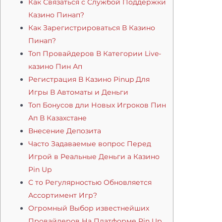
Как Связаться с Службой Поддержки
Казино Пинап?
Как Зарегистрироваться В Казино
Пинап?
Топ Провайдеров В Категории Live-
казино Пин Ап
Регистрация В Казино Pinup Для
Игры В Автоматы и Деньги
Топ Бонусов дли Новых Игроков Пин
Ап В Казахстане
Внесение Депозита
Часто Задаваемые вопрос Перед
Игрой в Реальные Деньги а Казино
Pin Up
С то Регулярностью Обновляется
Ассортимент Игр?
Огромный Выбор известнейших
Провайдеров На Платформе Pin Up