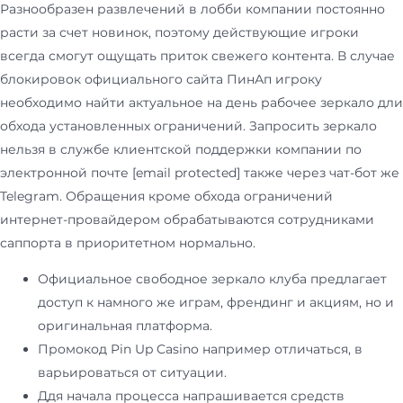
Разнообразен развлечений в лобби компании постоянно
расти за счет новинок, поэтому действующие игроки
всегда смогут ощущать приток свежего контента. В случае
блокировок официального сайта ПинАп игроку
необходимо найти актуальное на день рабочее зеркало дли
обхода установленных ограничений. Запросить зеркало
нельзя в службе клиентской поддержки компании по
электронной почте [email protected] также через чат-бот же
Telegram. Обращения кроме обхода ограничений
интернет-провайдером обрабатываются сотрудниками
саппорта в приоритетном нормально.
Официальное свободное зеркало клуба предлагает
доступ к намного же играм, френдинг и акциям, но и
оригинальная платформа.
Промокод Pin Up Casino например отличаться, в
варьироваться от ситуации.
Ддя начала процесса напрашивается средств