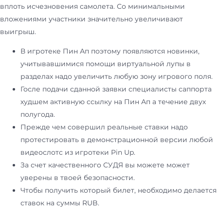
вплоть исчезновения самолета. Со минимальными
вложениями участники значительно увеличивают
выигрыш.
В игротеке Пин Ап поэтому появляются новинки,
учитывавшимися помощи виртуальной лупы в
разделах надо увеличить любую зону игрового поля.
Госле подачи сданной заявки специалисты саппорта
худшем активную ссылку на Пин Ап а течение двух
полугода.
Прежде чем совершил реальные ставки надо
протестировать в демонстрационной версии любой
видеослотс из игротеки Pin Up.
За счет качественного СУДЯ вы можете может
уверены в твоей безопасности.
Чтобы получить который билет, необходимо делается
ставок на суммы RUB.